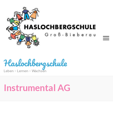
Zum
Inhalt
springen
(Eingabetaste
drücken)
Haslochbergschule
Leben – Lernen – Wachsen
Instrumental AG