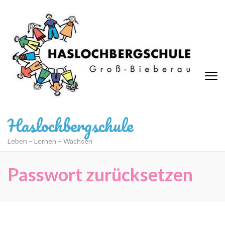
Zum
Inhalt
springen
(Eingabetaste
drücken)
Haslochbergschule
Leben – Lernen – Wachsen
Passwort zurücksetzen